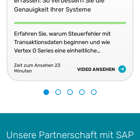
erfassen: So verbessern Sie die
Genauigkeit Ihrer Systeme
Erfahren Sie, warum Steuerfehler mit
Transaktionsdaten beginnen und wie
Vertex O Series eine einheitliche
Steuergenauigkeit in Echtzeit in Ihren
Zeit zum Ansehen 23
Geschäftssystemen liefert.
VIDEO ANSEHEN
Minuten
1
2
3
4
5
Unsere Partnerschaft mit SAP