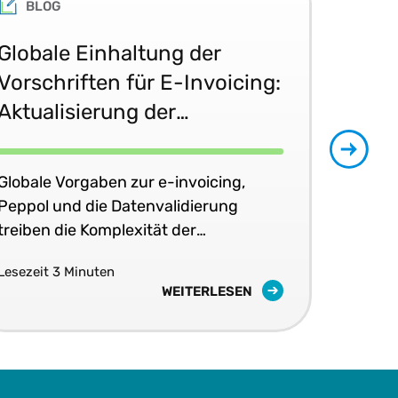
BLOG
Globale Einhaltung der
E-
Vorschriften für E-Invoicing:
202
Aktualisierung der
in 
regulatorischen
Bestimmungen im Juni 2026
Globale Vorgaben zur e-invoicing,
E-I
Peppol und die Datenvalidierung
Ver
treiben die Komplexität der
ska
Steuerkonformität in Echtzeit voran.
erfo
Lesezeit 3 Minuten
Lese
WEITERLESEN