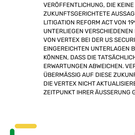
ERÖFFENTLICHUNG, DIE KEINE H
UKUNFTSGERICHTETE AUSSAGEN 
TIGATION REFORM ACT VON 199
TERLIEGEN VERSCHIEDENEN RISI
N VERTEX BEI DER US SECURITI
NGEREICHTEN UNTERLAGEN BES
NNEN, DASS DIE TATSÄCHLICHE
WARTUNGEN ABWEICHEN. VERTEX
ERMÄSSIG AUF DIESE ZUKUNFTS
VERTEX NICHT AKTUALISIEREN 
TPUNKT IHRER ÄUSSERUNG GÜLTI