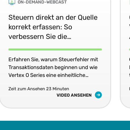
ON-DEMAND-WEBCAST
Steuern direkt an der Quelle
korrekt erfassen: So
verbessern Sie die
Genauigkeit Ihrer Systeme
Erfahren Sie, warum Steuerfehler mit
Transaktionsdaten beginnen und wie
Vertex O Series eine einheitliche
Steuergenauigkeit in Echtzeit in Ihren
Zeit zum Ansehen 23 Minuten
Geschäftssystemen liefert.
VIDEO ANSEHEN