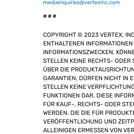
mediainquiries@vertexinc.com
# # #
COPYRIGHT © 2023 VERTEX, INC
ENTHALTENEN INFORMATIONEN D
NFORMATIONSZWECKEN, KÖNNEN
TELLEN KEINE RECHTS- ODER 
BER DIE PRODUKTAUSRICHTUNG
ARANTIEN, DÜRFEN NICHT IN 
TELLEN KEINE VERPFLICHTUNG 
UNKTIONEN DAR. DIESE INFORM
ÜR KAUF-, RECHTS- ODER STE
ERDEN. DIE DIE FÜR PRODUKTE
ERÖFFENTLICHUNG UND ZEITPUN
LLEINIGEN ERMESSEN VON VERTE