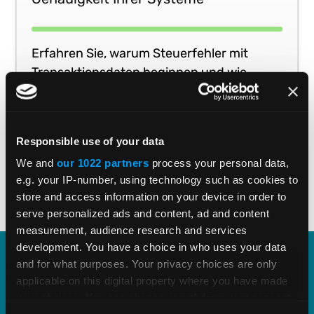
Erfahren Sie, warum Steuerfehler mit
Transaktionsdaten beginnen und wie
Vertex O Series eine einheitliche
Steuergenauigkeit in Echtzeit in Ihren
Zeit zum Ansehen 23
Geschäftssystemen liefert.
VIDEO ANSEHEN
Minuten
Responsible use of your data
We and
our 1022 partners
process your personal data,
e.g. your IP-number, using technology such as cookies to
1
2
3
4
5
store and access information on your device in order to
serve personalized ads and content, ad and content
measurement, audience research and services
development. You have a choice in who uses your data
and for what purposes. Your privacy choices are only
Entdecken Sie unseren E-
applicable on this digital property where you have made
your choices. You can change or withdraw your consent
Invoicing-Leitfaden für die