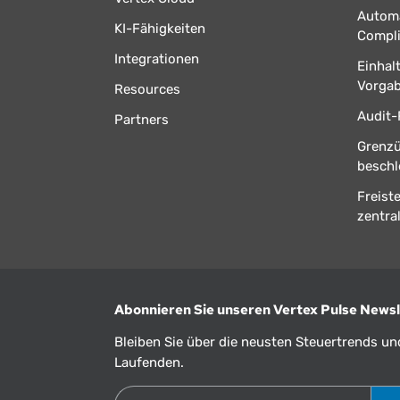
Automa
KI-Fähigkeiten
Compl
Integrationen
Einhal
Vorga
Resources
Audit-
Partners
Grenz
beschl
Freist
zentral
Abonnieren Sie unseren Vertex Pulse Newsl
Bleiben Sie über die neusten Steuertrends u
Laufenden.
E-Mail-Adresse