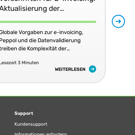
Aktualisierung der
in 
regulatorischen
Bestimmungen im Juni 2026
Globale Vorgaben zur e-invoicing,
E-I
Peppol und die Datenvalidierung
Ver
treiben die Komplexität der
ska
Steuerkonformität in Echtzeit voran.
erfo
Lesezeit 3 Minuten
Lese
WEITERLESEN
Support
Kundensupport
Informationen anfordern