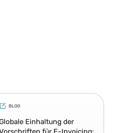
BLOG
Globale Einhaltung der
E-
Vorschriften für E-Invoicing:
202