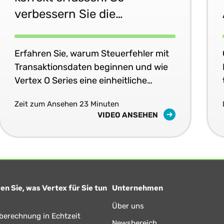
verbessern Sie die
Genauigkeit Ihrer Systeme
Erfahren Sie, warum Steuerfehler mit
Transaktionsdaten beginnen und wie
Vertex O Series eine einheitliche
Steuergenauigkeit in Echtzeit in Ihren
Zeit zum Ansehen 23 Minuten
Geschäftssystemen liefert.
VIDEO ANSEHEN
en Sie, was Vertex für Sie tun
Unternehmen
Über uns
berechnung in Echtzeit
Newsbereich