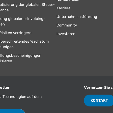
tisierung der globalen Steuer-
Karriere
iance
Unternehmensführung
tung globaler e-Invoicing-
ben
Community
Risiken verringern
Investoren
überschreitendes Wachstum
eunigen
ellungsbescheinigungen
isieren
etter
Vernetzen Sie s
nd Technologien auf dem
KONTAKT