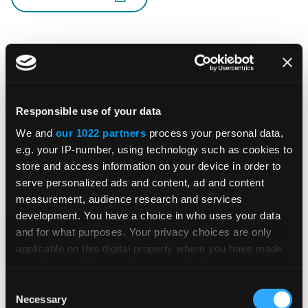
Empfohlene Einblicke und
Responsible use of your data
Ressourcen
We and
our 1022 partners
process your personal data,
e.g. your IP-number, using technology such as cookies to
store and access information on your device in order to
serve personalized ads and content, ad and content
measurement, audience research and services
ON-DEMAND-WEBCAST
development. You have a choice in who uses your data
and for what purposes. Your privacy choices are only
Steuern direkt an der Quelle korrekt
applicable on this digital property where you have made
your choices. You can change or withdraw your consent
erfassen: So verbessern Sie die
any time from the Cookie Declaration or by clicking on
Consent
Genauigkeit Ihrer Systeme
the Privacy trigger icon.
Necessary
Selection