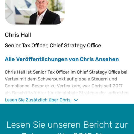
Chris Hall
Senior Tax Officer, Chief Strategy Office
Alle Veröffentlichungen von Chris Ansehen
Chris Hall ist Senior Tax Officer im Chief Strategy Office bei
Vertex mit dem Schwerpunkt auf globale Steuern und
Compliance. Bevor er zu Vertex kam, war Chris seit 2017
als Geschäftsführer für die globale Strategie der indirekten
Steuern bei der Ford Motor Company tätig. Vor seinem
Lesen Sie
Zusätzlich
über Chris
Antritt bei Ford im Jahr 2001 war er in mehreren
Führungspositionen in Nordamerika und Europa tätig.
Zwischen 1988 und 2001 arbeitete Chris für die General
Lesen Sie unseren Bericht zur
Electric Company und leitete in seiner letzten Funktion die