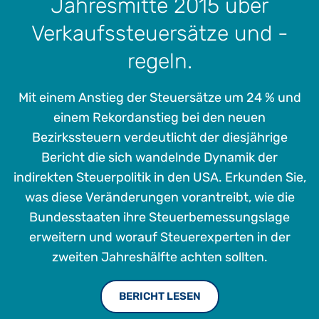
Jahresmitte 2015 über
Shared Services Steuerorganisation von GE.
Chris war für alle Aspekte der indirekten Besteuerung
Verkaufssteuersätze und -
verantwortlich, einschließlich Compliance, Audits,
regeln.
Streitfälle, Planung, Gesetzgebung und der Leitung von
Projekten zur Systemautomatisierung für zentralisierte
Steuerermittlungs- und Meldungsprozesse unter
Mit einem Anstieg der Steuersätze um 24 % und
Verwendung von Vertex und anderen Plattformen.
einem Rekordanstieg bei den neuen
Er hat einen Bachelor of Science in Finance von der Florida
Bezirkssteuern verdeutlicht der diesjährige
Tech und einen MBA von der University of South Florida,
Bericht die sich wandelnde Dynamik der
ist zertifiziertes Mitglied des Institute of Professionals in
indirekten Steuerpolitik in den USA. Erkunden Sie,
Taxation (IPT) und war von 1993 bis 2013 Certified
was diese Veränderungen vorantreibt, wie die
Management Accountant und ein geschätztes Mitglied des
Bundesstaaten ihre Steuerbemessungslage
Institute of Management Accountants.
erweitern und worauf Steuerexperten in der
zweiten Jahreshälfte achten sollten.
BERICHT LESEN