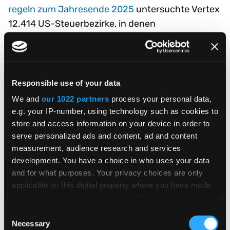
regeln zum Jahresende 2025
untersuchte Vertex
12.414 US-Steuerbezirke, in denen
681 Änderungen der Umsatzsteuersätze und -
regeln (SUT) stattfanden. Ein und dasselbe
Lebensmittel oder Getränk kann an
verschiedenen Orten aufgrund unterschiedlicher
Responsible use of your data
Steuersätze, Regeln oder Ausnahmen mehr oder
We and
our 1022 partners
process your personal data,
weniger kosten, was sich auf die Endkosten
e.g. your IP-number, using technology such as cookies to
auswirkt.
store and access information on your device in order to
serve personalized ads and content, ad and content
Das Problem ist nicht, dass sich jede
measurement, audience research and services
development. You have a choice in who uses your data
Rechtsprechung ständig ändert. Das Problem ist,
and for what purposes. Your privacy choices are only
dass Unternehmen Systeme benötigen, die
applicable on this digital property where you have made
verstehen, welche Regel wo und unter welchen
your choices. You can change or withdraw your consent
Bedingungen gilt. Wenn das Transaktionsvolumen
any time from the Cookie Declaration or by clicking on
Consent
stark ansteigt, können kleine Lücken in den
the Privacy trigger icon.
Necessary
Selection