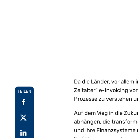
Ei
aufkommenden
W
Gartner®-Report:
I
Einblicke
Anforderungen an E-
g
Predicts 2026 - Hin
Au
Rechnungsstellung
ge
zu einer KI-
Schritt zu halten.
we
G
zentrierten
W
Erkunden Vertex e-
Pa
Finanzfunktion
Invoicing
Setzen Sie bei KI-
F
Alle Funktione
ze
gestützten Finanzen auf
einen strategischen
Ansatz.
Da die Länder, vor allem 
Zeitalter“ e-Invoicing vo
TEILEN
Prozesse zu verstehen u
Auf dem Weg in die Zukun
abhängen, die transform
und ihre Finanzsysteme 