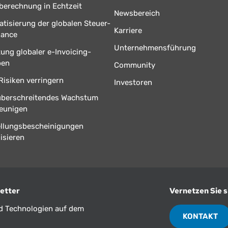
berechnung in Echtzeit
Newsbereich
tisierung der globalen Steuer-
Karriere
iance
Unternehmensführung
tung globaler e-Invoicing-
ben
Community
Risiken verringern
Investoren
überschreitendes Wachstum
eunigen
ellungsbescheinigungen
isieren
etter
Vernetzen Sie s
nd Technologien auf dem
KONTAKT