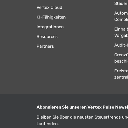
Steuer
Vertex Cloud
Automa
KI-Fähigkeiten
Compl
Integrationen
Einhal
Vorga
Resources
Audit-
Partners
Grenz
beschl
Freist
zentral
Abonnieren Sie unseren Vertex Pulse Newsl
Bleiben Sie über die neusten Steuertrends u
Laufenden.