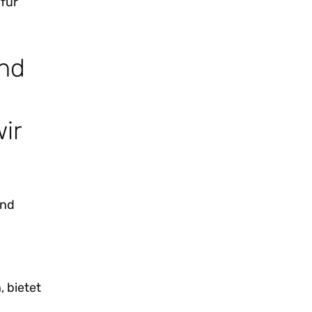
 für
und
ir
und
 bietet