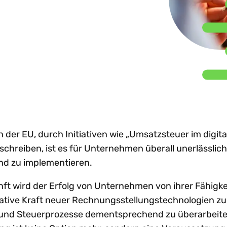
nhaltung globaler e-
Beratungsunternehmen
Sh
achstum
Steuertrends
Steuer-Compliance-
treiben d
nvoicing-Vorgaben
emeinsam
Prozesse zu
gestützt
W
Technologie-I
dit-Risiken verringern
stalten. Partner
optimieren?
in ganz
Ne
rden.
renzüberschreitendes
Lateinam
achstum beschleunigen
rtner werden
Alle Themen e
Mehr entdecken
Mehr lese
reistellungsbescheinigungen
n anzeigen
Al
ntralisieren
in der EU, durch Initiativen wie „Umsatzsteuer im digit
rschreiben, ist es für Unternehmen überall unerlässlic
nd zu implementieren.
ft wird der Erfolg von Unternehmen von ihrer Fähigke
ative Kraft neuer Rechnungsstellungstechnologien zu
und Steuerprozesse dementsprechend zu überarbeite