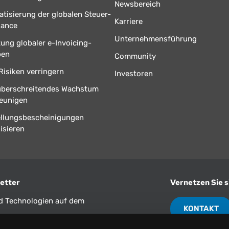
Newsbereich
tisierung der globalen Steuer-
Karriere
iance
Unternehmensführung
tung globaler e-Invoicing-
ben
Community
Risiken verringern
Investoren
überschreitendes Wachstum
eunigen
ellungsbescheinigungen
isieren
etter
Vernetzen Sie s
nd Technologien auf dem
KONTAKT