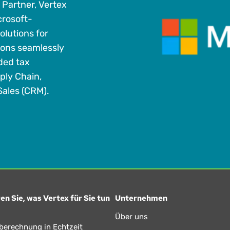
 Partner, Vertex
crosoft-
olutions for
ions seamlessly
ded tax
ply Chain,
ales (CRM).
en Sie, was Vertex für Sie tun
Unternehmen
Über uns
berechnung in Echtzeit