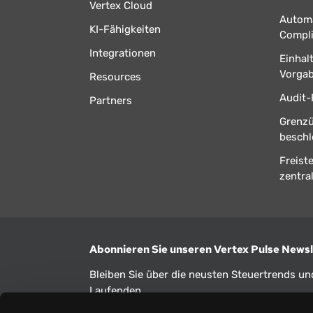
Vertex Cloud
Automa
KI-Fähigkeiten
Compl
Integrationen
Einhal
Vorga
Resources
Audit-
Partners
Grenz
beschl
Freist
zentral
Abonnieren Sie unseren Vertex Pulse Newsl
Bleiben Sie über die neusten Steuertrends u
Laufenden.