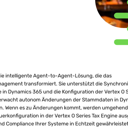
nhaltung globaler e-
Beratungsunternehmen
Sh
achstum
Steuertrends
Steuer-Compliance-
treiben d
nvoicing-Vorgaben
emeinsam
Prozesse zu
gestützt
W
Technologie-I
dit-Risiken verringern
stalten. Partner
optimieren?
in ganz
Ne
rden.
renzüberschreitendes
Lateinam
achstum beschleunigen
rtner werden
Alle Themen e
Mehr entdecken
Mehr lese
reistellungsbescheinigungen
n anzeigen
Al
ntralisieren
ie intelligente Agent-to-Agent-Lösung, die das
agement transformiert. Sie unterstützt die Synchron
in Dynamics 365 und die Konfiguration der Vertex O S
berwacht autonom Änderungen der Stammdaten in Dy
in. Wenn es zu Änderungen kommt, werden umgehend
uerkonfiguration in der Vertex O Series Tax Engine aus
d Compliance Ihrer Systeme in Echtzeit gewährleistet