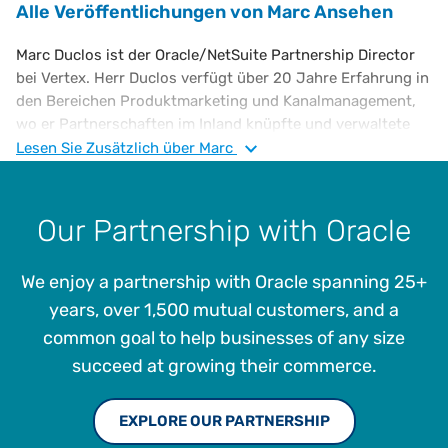
Alle Veröffentlichungen von Marc Ansehen
Marc Duclos ist der Oracle/NetSuite Partnership Director
bei Vertex. Herr Duclos verfügt über 20 Jahre Erfahrung in
den Bereichen Produktmarketing und Kanalmanagement,
wo er Partnerschaften im Inland knüpfte und verwaltete
sowie die Aktivitäten im Bereich Partner-Accounts
Lesen Sie
Zusätzlich
über Marc
vorantrieb. Er hat auch Erfahrung im Einsatz von
vollständig integrierten Marketingkampagnen, welche die
Umsatzpipeline und die regionalen Gesamtziele direkt
Our Partnership with Oracle
beeinflussen. Herr Duclos ist ein Absolvent des Rochester
Institute of Technology.
We enjoy a partnership with Oracle spanning 25+
years, over 1,500 mutual customers, and a
common goal to help businesses of any size
succeed at growing their commerce.
EXPLORE OUR PARTNERSHIP