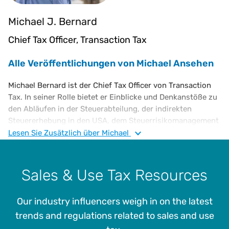
Michael J. Bernard
Chief Tax Officer, Transaction Tax
Alle Veröffentlichungen von Michael Ansehen
Michael Bernard ist der Chief Tax Officer von Transaction
Tax. In seiner Rolle bietet er Einblicke und Denkanstöße zu
den Abläufen in der Steuerabteilung, der indirekten
Steuererhebung in den USA, dem Steuerrisikomanagement
und der Steuerpolitik sowie zu neuen Trends im Bereich
Lesen Sie
Zusätzlich
über Michael
Steuern. Er ist ein Steueranwalt auf Führungsebene mit
vielfältiger Erfahrung in den Bereichen
Unternehmenssteuern, Verwaltung sowie Finanzen und
Sales & Use Tax Resources
hat fundierte Kenntnisse des US-amerikanischen und
internationalen Steuerrechts.
Our industry influencers weigh in on the latest
Bevor er zu Vertex kam, war Herr Bernard 28 Jahre lang in
trends and regulations related to sales and use
verschiedenen Führungspositionen im Bereich Steuern bei