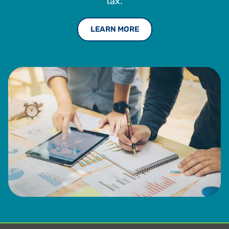
tax.
der Microsoft Corporation tätig, zuletzt als Senior
Director – Tax Counsel. Herr Bernard leitete Teams in den
folgenden Funktionsbereichen: Streitigkeiten im
LEARN MORE
Zusammenhang mit direkter und indirekter Besteuerung,
Vertrieb und Nutzung, Geschäftslizenzen, Eigentum,
Steuer-IT, SOX und Telekommunikation. Er leitete auch eine
Steuerzahlervertretung für Unternehmen beim Washington
Department of Revenue und war Vorstandsmitglied des
Washington Research Council. Herr Bernard hat außerdem
bereits vor Verwaltungs- und gesetzgebenden
Institutionen auf Bundes- und Staatsebene ausgesagt.
Herr Bernard hat sowohl einen J.D. als auch einen
Bachelor of Science in Business Administration von der
Creighton University. Er ist Teilzeitdozent für Recht im
Master-of-Law-Programm an der University of Washington
School of Law. Herr Bernard war außerdem fast 25 Jahre
lang Mitglied des Vorstands, des Exekutivausschusses und
Vorsitzender von Ausschüssen des Tax Executives
Institute (TEI).