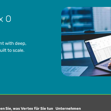
x O
nt with deep,
lt to scale.
en Sie, was Vertex für Sie tun
Unternehmen