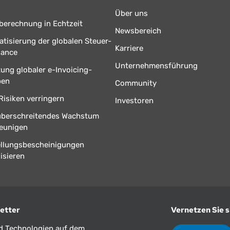
Über uns
berechnung in Echtzeit
Newsbereich
tisierung der globalen Steuer-
Karriere
iance
Unternehmensführung
tung globaler e-Invoicing-
ben
Community
Risiken verringern
Investoren
überschreitendes Wachstum
eunigen
ellungsbescheinigungen
isieren
etter
Vernetzen Sie s
nd Technologien auf dem