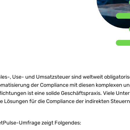
nhaltung globaler e-
Beratungsunternehmen
Sh
achstum
Steuertrends
Steuer-Compliance-
treiben d
nvoicing-Vorgaben
emeinsam
Prozesse zu
gestützt
W
Technologie-I
dit-Risiken verringern
stalten. Partner
optimieren?
in ganz
Ne
rden.
renzüberschreitendes
Lateinam
achstum beschleunigen
rtner werden
Alle Themen e
Mehr entdecken
Mehr lese
reistellungsbescheinigungen
n anzeigen
Al
ntralisieren
Sales-, Use- und Umsatzsteuer sind weltweit obligatori
omatisierung der Compliance mit diesen komplexen un
ichtungen ist eine solide Geschäftspraxis. Viele Unt
te Lösungen für die Compliance der indirekten Steuern
tPulse-Umfrage zeigt Folgendes: