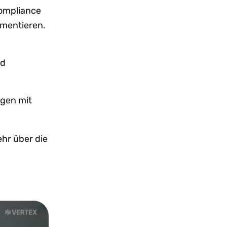
Compliance
ementieren.
nd
ngen mit
hr über die