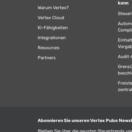
kann
Warum Vertex?
Steuer
Vertex Cloud
Automa
KI-Fähigkeiten
Compl
Integrationen
Einhal
Vorga
Resources
Audit-
Partners
Grenz
beschl
Freist
zentral
Abonnieren Sie unseren Vertex Pulse Newsl
Bleiben Sie über die neusten Steuertrends u