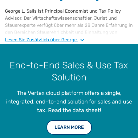
George L. Salis ist Principal Economist und Tax Policy
Advisor. Der Wirtschaftswissenschaftler, Jurist und
Steuerexperte verfügt über mehr als 28 Jahre Erfahrung in
den Bereichen Steuerehrlichkeit und Einhaltung von
Handelsvorschriften weltweit, Steuerplanung und -
Lesen Sie
Zusätzlich
über George
konfliktlösung, steuerliche Regulierung und
steuerökonomische Beratung. Er ist verantwortlich für die
Analyse wirtschaftlicher, rechtlicher, finanzieller sowie
End-to-End Sales & Use Tax
handels- und entwicklungspolitischer Fragen in
Solution
verschiedenen Ländern sowie für die Beobachtung und
Analyse des raschen Wandels von Steuerpolitik und -
vorschriften sowie der zwischenstaatlichen
The Vertex cloud platform offers a single,
Organisationen und der Steuerverwaltungen in aller Welt.
integrated, end-to-end solution for sales and use
Herr L. Salis hat das Advanced Certificate in EU-Recht von
tax. Read the data sheet!
der Academy of European Law, European University
Institute in Florenz sowie das Executive Certificate in
LEARN MORE
Economic Development von der Harvard Kennedy School
of Government.