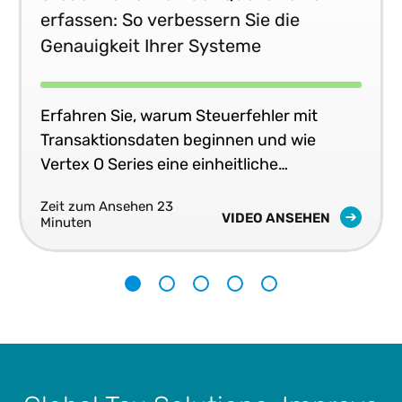
erfassen: So verbessern Sie die
Genauigkeit Ihrer Systeme
Erfahren Sie, warum Steuerfehler mit
Transaktionsdaten beginnen und wie
Vertex O Series eine einheitliche
Steuergenauigkeit in Echtzeit in Ihren
Zeit zum Ansehen 23
Geschäftssystemen liefert.
VIDEO ANSEHEN
Minuten
1
2
3
4
5