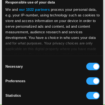
Responsible use of your data
We and
our 1022 partners
process your personal data,
e.g. your IP-number, using technology such as cookies to
store and access information on your device in order to
serve personalized ads and content, ad and content
measurement, audience research and services
development. You have a choice in who uses your data
and for what purposes. Your privacy choices are only
applicable on this digital property where you have made
your choices. You can change or withdraw your consent
any time from the Cookie Declaration or by clicking on
Consent
the Privacy trigger icon.
Necessary
Selection
If you allow, we would also like to:
Preferences
TEILEN
Collect information about your geographical
location which can be accurate to within several
meters
Statistics
Identify your device by actively scanning it for