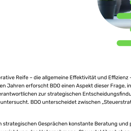
nhaltung globaler e-
Beratungsunternehmen
Sh
achstum
Steuertrends
Steuer-Compliance-
treiben d
nvoicing-Vorgaben
emeinsam
Prozesse zu
gestützt
W
Technologie-I
dit-Risiken verringern
stalten. Partner
optimieren?
in ganz
Ne
rden.
renzüberschreitendes
Lateinam
achstum beschleunigen
rtner werden
Alle Themen e
Mehr entdecken
Mehr lese
reistellungsbescheinigungen
n anzeigen
Al
ntralisieren
rative Reife – die allgemeine Effektivität und Effizienz 
en Jahren erforscht BDO einen Aspekt dieser Frage, 
erantwortlichen zur strategischen Entscheidungsfind
ntersucht. BDO unterscheidet zwischen „Steuerstra
in strategischen Gesprächen konstante Beratung und 