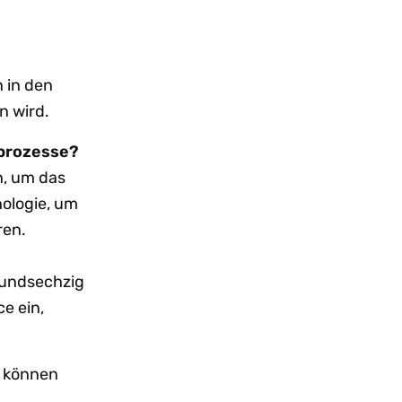
 in den
n wird.
sprozesse?
n, um das
nologie, um
ren.
htundsechzig
e ein,
n können