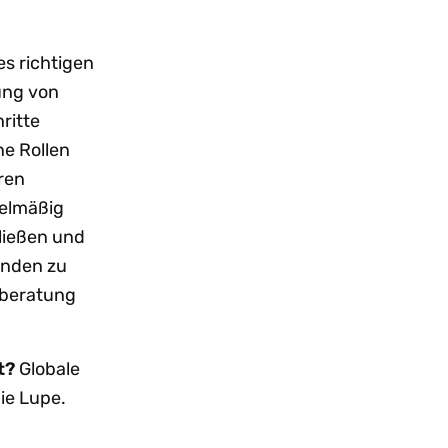
s richtigen
lung von
ritte
ne Rollen
ren
gelmäßig
ließen und
enden zu
rberatung
t?
Globale
ie Lupe.