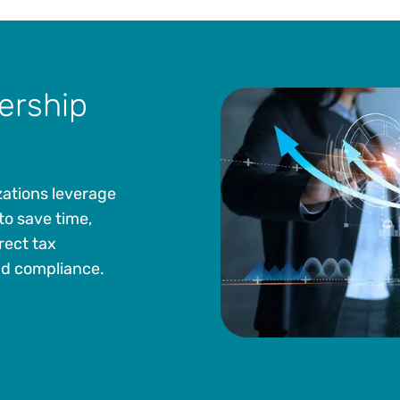
Steuerzahlervertretung für Unternehmen beim Wa
Revenue und war Vorstandsmitglied des Washingto
Bernard hat außerdem bereits vor Verwaltungs- 
Institutionen auf Bundes- und Staatsebene ausges
ership
Herr Bernard hat sowohl einen J.D. als auch einen 
Business Administration von der Creighton Universit
Recht im Master-of-Law-Programm an der Universi
Law. Herr Bernard war außerdem fast 25 Jahre lang
zations leverage
Exekutivausschusses und Vorsitzender von Aussc
to save time,
Institute (TEI).
irect tax
and compliance.