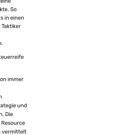
 eine
kte. So
s in einen
Taktiker
n.
teuerreife
hon immer
n
n
rategie und
. Die
e Resource
 vermittelt