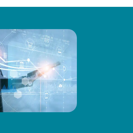
shington Department of
n Research Council. Herr
und gesetzgebenden
agt.
Bachelor of Science in
y. Er ist Teilzeitdozent für
ty of Washington School of
 Mitglied des Vorstands, des
hüssen des Tax Executives