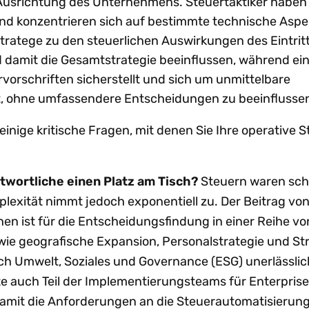
 Ausrichtung des Unternehmens. Steuertaktiker haben
und konzentrieren sich auf bestimmte technische Aspe
Stratege zu den steuerlichen Auswirkungen des Eintritt
damit die Gesamtstrategie beeinflussen, während ein 
rvorschriften sicherstellt und sich um unmittelbare
 ohne umfassendere Entscheidungen zu beeinflusse
einige kritische Fragen, mit denen Sie Ihre operative S
wortliche einen Platz am Tisch?
Steuern waren sc
mplexität nimmt jedoch exponentiell zu. Der Beitrag vo
en ist für die Entscheidungsfindung in einer Reihe vo
wie geografische Expansion, Personalstrategie und St
h Umwelt, Soziales und Governance (ESG) unerlässlich
te auch Teil der Implementierungsteams für Enterpris
damit die Anforderungen an die Steuerautomatisierung