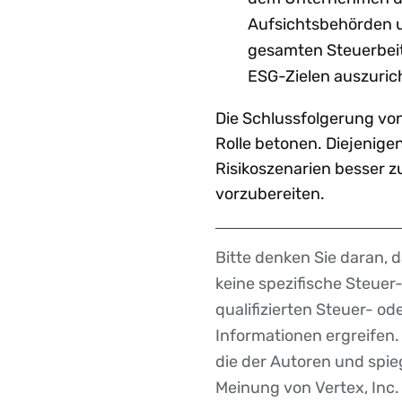
Aufsichtsbehörden u
gesamten Steuerbeitr
ESG-Zielen auszuric
Die Schlussfolgerung von
Rolle betonen. Diejenige
Risikoszenarien besser z
vorzubereiten.
Bitte denken Sie daran, 
Disclaimer
keine spezifische Steue
qualifizierten Steuer- o
Informationen ergreifen
die der Autoren und spieg
Meinung von Vertex, Inc.