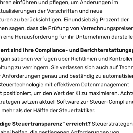
ren einführen und pflegen, um Änderungen im
ktualisierungen der Vorschriften und neue
ren zu berücksichtigen. Einundsiebzig Prozent der
hen sagen, dass die Prüfung von Verrechnungspreisen
 eine Herausforderung für ihr Unternehmen darstelle
zient sind Ihre Compliance- und Berichterstattung
ganisationen verfügen über Richtlinien und Kontrolle
altung zu verringern. Sie verlassen sich auch auf Tech
er Anforderungen genau und beständig zu automatisie
 Steuertechnologie mit effektivem Datenmanagement
t positioniert, um den Wert der KI zu maximieren. Ac
rategen setzen aktuell Software zur Steuer-Complianc
 mehr als der Hälfte der Steuertaktiker.
ndige Steuertransparenz“ erreicht?
Steuerstratege
bei helfen, die gestiegenen Anforderungen von