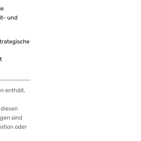
ie
it- und
strategische
t
n enthält,
 diesen
ngen sind
sition oder