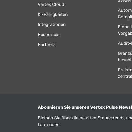
Steuer
Vertex Cloud
Automa
KI-Fähigkeiten
Compl
Integrationen
Einhal
Vorga
Resources
Audit-
Partners
Grenz
beschl
Freist
zentral
Abonnieren Sie unseren Vertex Pulse Newsl
Bleiben Sie über die neusten Steuertrends u
Laufenden.