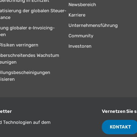
berechnung in Echtzeit
Newsbereich
tisierung der globalen Steuer-
Karriere
iance
Unternehmensführung
tung globaler e-Invoicing-
ben
Community
Risiken verringern
Investoren
überschreitendes Wachstum
eunigen
ellungsbescheinigungen
isieren
etter
Vernetzen Sie s
nd Technologien auf dem
KONTAKT