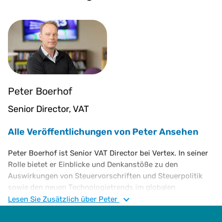
Peter Boerhof
Senior Director, VAT
Alle Veröffentlichungen von Peter Ansehen
Peter Boerhof ist Senior VAT Director bei Vertex. In seiner
Rolle bietet er Einblicke und Denkanstöße zu den
Auswirkungen von Steuervorschriften und Steuerpolitik
sowie den neuen Technologietrends im globalen
Steuerwesen. Herr Boerhof verfügt über umfangreiche
Lesen Sie
Zusätzlich
über Peter
Erfahrung in internationalen Transaktionen,
Unternehmensumstrukturierungen,