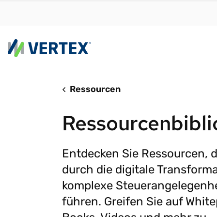
Plattform
N
Ressourcen
Vertex Cloud bi
Fi
Ressourcenbibli
mit Geschwindi
Ih
Skalierbarkeit 
Ih
ohne Reibungsv
Ih
W
Entdecken Sie Ressourcen, d
Vertex Cloud
durch die digitale Transform
S
Steuerermittl
komplexe Steuerangelegenh
A
Steuer-Compli
führen. Greifen Sie auf White
S
SONDERBERICHT
e-Invoicing
Mit den
St