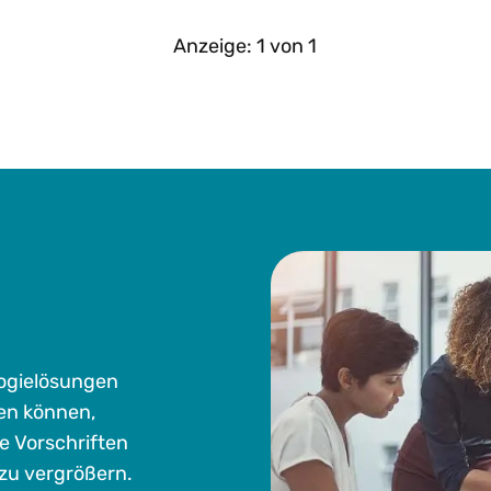
Anzeige:
1
von
1
logielösungen
en können,
ie Vorschriften
zu vergrößern.