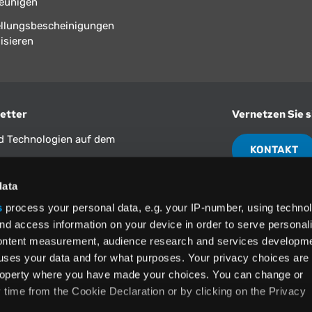
eunigen
ellungsbescheinigungen
isieren
etter
Vernetzen Sie s
nd Technologien auf dem
KONTAKT
data
Nordamerika
(800) 355-3
s
process your personal data, e.g. your IP-number, using techno
nd access information on your device in order to serve personal
ngen
und die
content measurement, audience research and services developme
imme diesen
eine Angaben
uses your data and for what purposes. Your privacy choices are
 property where you have made your choices. You can change or
time from the Cookie Declaration or by clicking on the Privacy