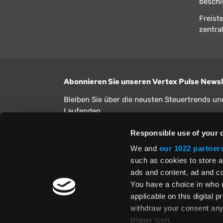
beschl
Freist
zentral
Abonnieren Sie unseren Vertex Pulse Newsl
Bleiben Sie über die neusten Steuertrends u
Laufenden.
E-Mail-Adresse
Responsible use of your 
We and
our 1022 partner
such as cookies to store a
Ja, ich habe die
Allgemeinen Geschäftsbedingu
ads and content, ad and 
Datenschutzbestimmungen
verstanden und st
zu. Zudem gebe ich meine Einwilligung, dass m
You have a choice in who 
wie oben angegeben genutzt werden dürfen.
applicable on this digital
withdraw your consent any 
trigger icon.