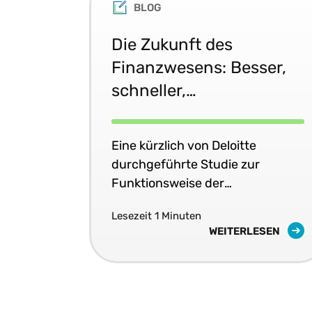
BLOG
Die Zukunft des
Finanzwesens: Besser,
schneller,
kostengünstiger und
steuerlich intelligenter
Eine kürzlich von Deloitte
durchgeführte Studie zur
Funktionsweise der
Unternehmensfinanzierung im
Lesezeit 1 Minuten
Jahr 2025 bietet einen
WEITERLESEN
verlockenden Blick in die
Zukunft, einschließlich der
steuerlichen Auswirkungen.