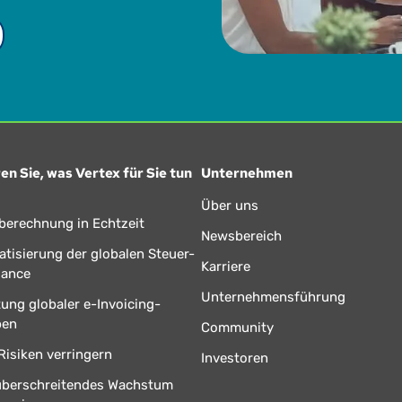
en Sie, was Vertex für Sie tun
Unternehmen
Über uns
berechnung in Echtzeit
Newsbereich
tisierung der globalen Steuer-
Karriere
iance
Unternehmensführung
tung globaler e-Invoicing-
ben
Community
Risiken verringern
Investoren
überschreitendes Wachstum