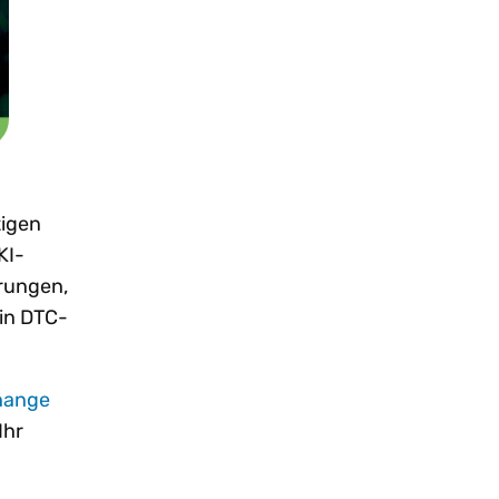
tigen
KI-
rungen,
in DTC-
change
Ihr