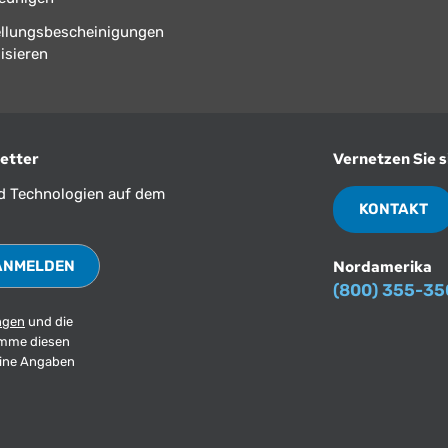
ellungsbescheinigungen
isieren
etter
Vernetzen Sie s
nd Technologien auf dem
KONTAKT
Nordamerika
(800) 355-3
ngen
und die
imme diesen
eine Angaben