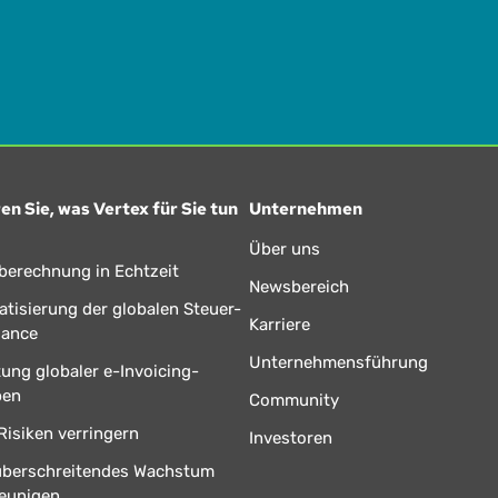
en Sie, was Vertex für Sie tun
Unternehmen
Über uns
berechnung in Echtzeit
Newsbereich
tisierung der globalen Steuer-
Karriere
iance
Unternehmensführung
tung globaler e-Invoicing-
ben
Community
Risiken verringern
Investoren
überschreitendes Wachstum
eunigen