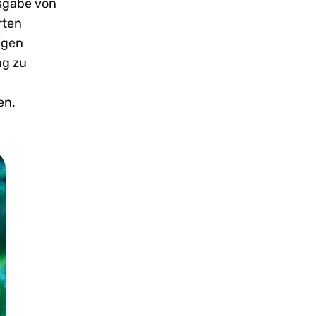
usgabe von
rten
igen
ng zu
en.