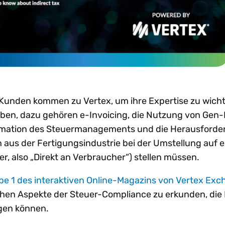
Kunden kommen zu Vertex, um ihre Expertise zu wich
ben, dazu gehören e-Invoicing, die Nutzung von Gen-
ormation des Steuermanagements und die Herausforde
aus der Fertigungsindustrie bei der Umstellung auf e
er, also „Direkt an Verbraucher“) stellen müssen.
be 1 des interaktiven Online-Magazins von Vertex Ex
chen Aspekte der Steuer-Compliance zu erkunden, die 
gen können.