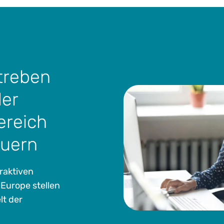
treben
der
ereich
euern
raktiven
Europe stellen
lt der