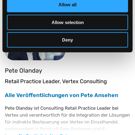
We also share information about your use of our site with
Allow all
our social media, advertising and analytics partners who
Autor des Blogs
may combine it with other information that you’ve
Allow selection
provided to them or that they’ve collected from your use
of their services.
Deny
Pete Olanday
Retail Practice Leader, Vertex Consulting
Alle Veröffentlichungen von Pete Ansehen
Pete Olanday ist Consulting Retail Practice Leader bei
Vertex und verantwortlich für die Integration der Lösungen
für indirekte Besteuerung von Vertex im Einzelhandel,
insbesondere in Point-of-Sale-Systemen und E-