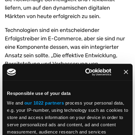
liefern, um auf den dynamischen digitalen
Märkten von heute erfolgreich zu sein.
Technologien sind ein entscheidender
Erfolgstreiber im E-Commerce, aber sie sind nur
eine Komponente dessen, was ein integrierter
Ansatz sein sollte. „Die effektive Entwicklung,
Bereitstellung und Verbesserung von
Technologieprogrammen setzt voraus, dass
Unternehmen ihre Arbeitsweise neu ausrichten“,
fügt Arun Arora hinzu. „Wie Unternehmen
Responsible use of your data
sinnvolle Strategien entwickeln, in größeren
We and
our 1022 partners
process your personal data,
Unternehmensbereichen arbeiten, ihre Daten
e.g. your IP-number, using technology such as cookies to
effektiver nutzen und Programme auf
store and access information on your device in order to
verschiedene Regionen, Produkte oder Kunden
serve personalized ads and content, ad and content
skalieren, sind entscheidende Bausteine für die
measurement, audience research and services