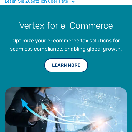
Commerce-Plattformen. Bevor er zu Vertex kam, arbeitete
Lesen Sie
Zusätzlich
über Pete
er für IKEA und EY. Herr Olanday hat einen B.S. in
Informations- und Entscheidungstheorie von der Carnegie
Mellon University.
Vertex for e-Commerce
Optimize your e-commerce tax solutions for
seamless compliance, enabling global growth.
LEARN MORE