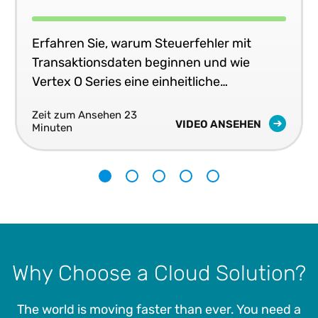
Erfahren Sie, warum Steuerfehler mit
Transaktionsdaten beginnen und wie
Vertex O Series eine einheitliche
Steuergenauigkeit in Echtzeit in Ihren
Zeit zum Ansehen 23
Geschäftssystemen liefert.
VIDEO ANSEHEN
Minuten
1
2
3
4
5
Why Choose a Cloud Solution?
The world is moving faster than ever. You need a