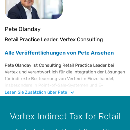
Pete Olanday
Retail Practice Leader, Vertex Consulting
Alle Veröffentlichungen von Pete Ansehen
Pete Olanday ist Consulting Retail Practice Leader bei
Vertex und verantwortlich für die Integration der Lösungen
für indirekte Besteuerung von Vertex im Einzelhandel,
insbesondere in Point-of-Sale-Systemen und E-
Commerce-Plattformen. Bevor er zu Vertex kam, arbeitete
Lesen Sie
Zusätzlich
über Pete
er für IKEA und EY. Herr Olanday hat einen B.S. in
Informations- und Entscheidungstheorie von der Carnegie
Mellon University.
Vertex Indirect Tax for Retail