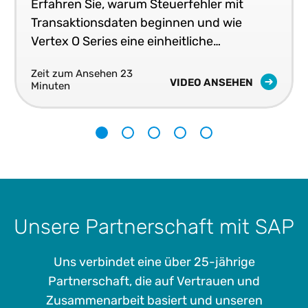
Erfahren Sie, warum Steuerfehler mit
Transaktionsdaten beginnen und wie
Vertex O Series eine einheitliche
Steuergenauigkeit in Echtzeit in Ihren
Zeit zum Ansehen 23
Geschäftssystemen liefert.
VIDEO ANSEHEN
Minuten
1
2
3
4
5
Unsere Partnerschaft mit SAP
Uns verbindet eine über 25-jährige
Partnerschaft, die auf Vertrauen und
Zusammenarbeit basiert und unseren