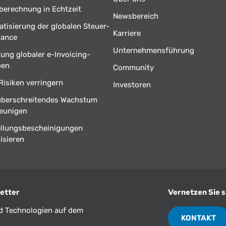
berechnung in Echtzeit
Newsbereich
tisierung der globalen Steuer-
Karriere
iance
Unternehmensführung
tung globaler e-Invoicing-
ben
Community
Risiken verringern
Investoren
überschreitendes Wachstum
eunigen
ellungsbescheinigungen
isieren
etter
Vernetzen Sie s
nd Technologien auf dem
KONTAKT