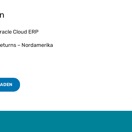
en
Oracle Cloud ERP
Returns – Nordamerika
LADEN