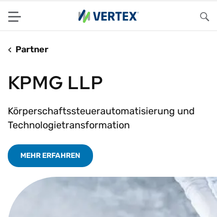
Menu
Su
Partner
KPMG LLP
Körperschaftssteuerautomatisierung und
Technologietransformation
MEHR ERFAHREN