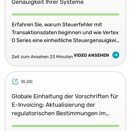
Genauigkeit Ihrer Systeme
Erfahren Sie, warum Steuerfehler mit
Transaktionsdaten beginnen und wie Vertex
O Series eine einheitliche Steuergenauigkeit
in Echtzeit in Ihren Geschäftssystemen
VIDEO ANSEHEN
liefert.
Zeit zum Ansehen 23 Minuten
BLOG
Globale Einhaltung der Vorschriften für
E-Invoicing: Aktualisierung der
regulatorischen Bestimmungen im
Juni 2026