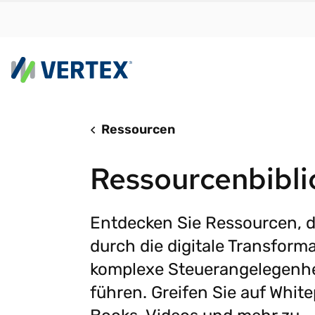
Plattform
N
Ressourcen
Vertex Cloud bi
Fi
Ressourcenbibli
mit Geschwindi
Ih
Skalierbarkeit 
Ih
ohne Reibungsv
Ih
W
Entdecken Sie Ressourcen, d
Vertex Cloud
durch die digitale Transform
S
Steuerermittl
komplexe Steuerangelegenh
A
Steuer-Compli
führen. Greifen Sie auf White
S
SONDERBERICHT
e-Invoicing
Mit den
St