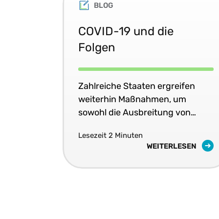
BLOG
COVID-19 und die
Folgen
Zahlreiche Staaten ergreifen
weiterhin Maßnahmen, um
sowohl die Ausbreitung von
COVID-19 als auch die
Lesezeit 2 Minuten
wirtschaftlichen Folgen der
WEITERLESEN
Pandemie einzudämmen.