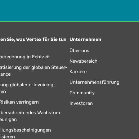
en Sie, was Vertex für Sie tun
Unternehmen
Über uns
berechnung in Echtzeit
Newsbereich
tisierung der globalen Steuer-
Karriere
iance
Unternehmensführung
tung globaler e-Invoicing-
ben
Community
Risiken verringern
Investoren
überschreitendes Wachstum
eunigen
ellungsbescheinigungen
isieren