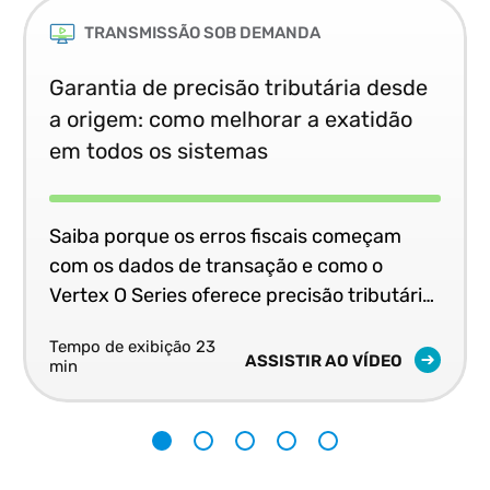
TRANSMISSÃO SOB DEMANDA
Garantia de precisão tributária desde
a origem: como melhorar a exatidão
em todos os sistemas
Saiba porque os erros fiscais começam
com os dados de transação e como o
Vertex O Series oferece precisão tributária
consistente e em tempo real em todos os
Tempo de exibição 23
seus sistemas de negócios.
ASSISTIR AO VÍDEO
min
1
2
3
4
5