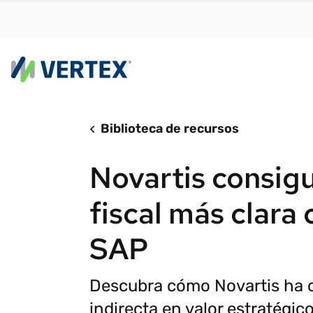
Platafo
Biblioteca de recursos
Por e
Vertex C
Encuen
Novartis consigu
con rapid
adapte
forma sen
sus ne
complica
fiscal más clara
crecim
Vertex C
Cálcul
SAP
real
Determin
Autom
Cumplimi
Descubra cómo Novartis ha co
tribut
INFORME DE
indirecta en valor estratégico
Facturac
INVESTIGACIÓN
Nos adaptamos a los