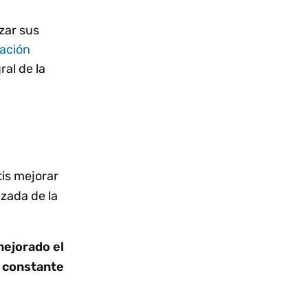
zar sus
ración
ral de la
is mejorar
izada de la
ejorado el
n constante