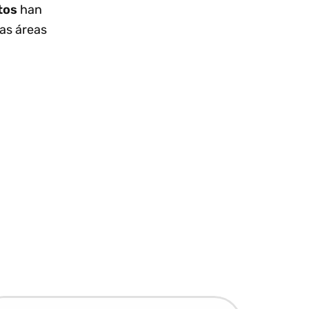
tos
han
las áreas