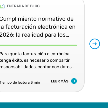
ENTRADA DE BLOG
Cumplimiento normativo de
Haz
la facturación electrónica en
la 
2026: la realidad para los
esc
equipos de Impuestos,
ele
Finanzas y TI
con
Para que la facturación electrónica
Des
Ve
tenga éxito, es necesario compartir
est
responsabilidades, contar con datos
infr
correctamente gobernados y disponer
elec
de un modelo escalable de
come
LEER MÁS
Tiempo de lectura 3 min
Tiem
cumplimiento normativo.
artif