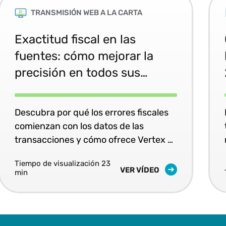
TRANSMISIÓN WEB A LA CARTA
Exactitud fiscal en las
fuentes: cómo mejorar la
precisión en todos sus
sistemas
Descubra por qué los errores fiscales
comienzan con los datos de las
transacciones y cómo ofrece Vertex O
Series una precisión fiscal coherente y
Tiempo de visualización 23
en tiempo real en todos sus sistemas
VER VÍDEO
min
empresariales.