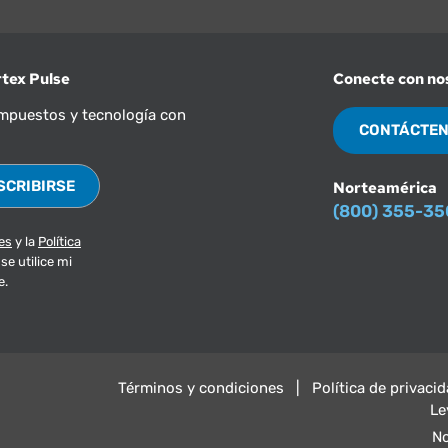
rtex Pulse
Conecte con no
 impuestos y tecnología con
CONTÁCTE
Norteamérica
(800) 355-3
es
y la
Política
se utilice mi
e.
Términos y condiciones
Política de privaci
Le
No