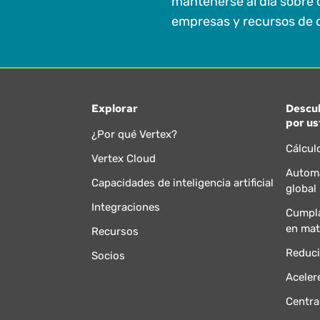
mantenerse al día sobre 
empresas y recursos de d
Explorar
Descu
por us
¿Por qué Vertex?
Cálcul
Vertex Cloud
Automa
Capacidades de inteligencia artificial
global
Integraciones
Cumpla
en mat
Recursos
Reduci
Socios
Aceler
Centra