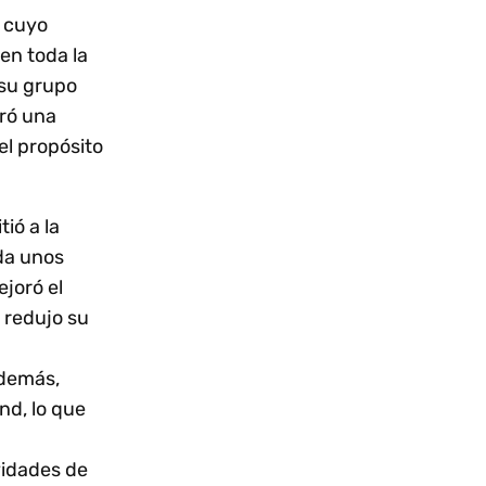
l cuyo
en toda la
 su grupo
gró una
el propósito
ió a la
da unos
joró el
l redujo su
Además,
nd, lo que
vidades de