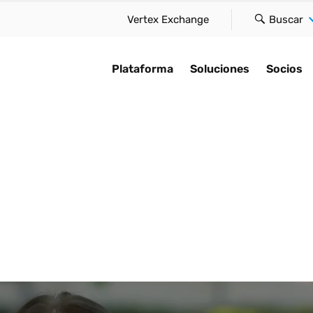
Vertex Exchange
Buscar
Plataforma
Soluciones
Socios
rma
IA para el cumplimiento
Encuentre un socio
studio de caso
Por tipo
Explorar
normativo
loud ofrece innovación
Descubra cómo acelera
tre una solución que se
Mantenga el cumplimiento gl
Manténgase al d
ez, a gran escala y de
velocidad del negocio
Acelere la automatización,
 a su tamaño, satisfaga
y reduzca la fricción en su
tendencias fisc
cilla, sin
conectándole con nues
facilite el cumplimiento e
cesidades y aborde el
función tributaria.
retos de cumpl
ciones.
socios globales.
incorpore inteligencia en la
iento con confianza.
que aparezcan.
Impuesto sobre las ventas y 
plataforma Vertex Cloud.
loud
Socios tecnológicos
consumo
o de impuestos en tiempo
IA para el cum
Presentación de la IA
normativo
ación de impuestos
Integradores de siste
IVA y GST
atice el cumplimiento
Historias de cl
ento fiscal
Firmas de contabilidad
Arrendamiento
ario global
consultoría
Perspectivas d
ión electrónica
Asume el control de
Impuesto sobre la nómina
¿Listo para optimizar
La compl