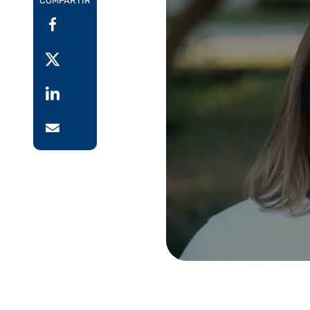
COMPARTIR
Cumpl
requisitos de la
global
Perspect
Estudio de Gartner®:
facturación
factur
Predicciones para
electrónica.
Reduci
2026 - Hacia una
función financiera
Aceler
Leer más
Ver toda
centrada en la IA
transf
Adopte un enfoque
Centra
estratégico para unas
exenc
finanzas centradas en la
IA.