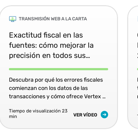
TRANSMISIÓN WEB A LA CARTA
Exactitud fiscal en las
fuentes: cómo mejorar la
precisión en todos sus
sistemas
Descubra por qué los errores fiscales
comienzan con los datos de las
transacciones y cómo ofrece Vertex O
Series una precisión fiscal coherente y
Tiempo de visualización 23
en tiempo real en todos sus sistemas
VER VÍDEO
min
empresariales.