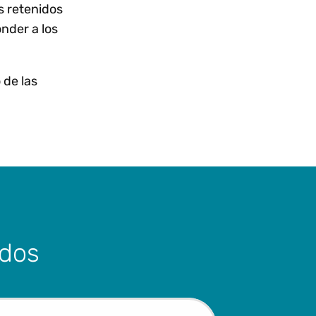
s retenidos
onder a los
 de las
ados