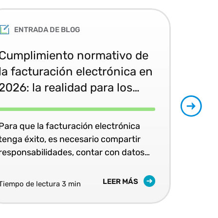
ENTRADA DE BLOG
Cumplimiento normativo de
Haz
la facturación electrónica en
la 
2026: la realidad para los
esc
equipos de Impuestos,
ele
Finanzas y TI
con
Para que la facturación electrónica
Des
Ve
tenga éxito, es necesario compartir
est
responsabilidades, contar con datos
infr
correctamente gobernados y disponer
elec
de un modelo escalable de
come
LEER MÁS
Tiempo de lectura 3 min
Tiem
cumplimiento normativo.
artif