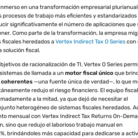
inmerso en una transformación empresarial plurianua
s procesos de trabajo más eficientes y estandarizados 
ir significativamente el número de aplicaciones que
ener. Como parte de la transformación, la empresa mi
 fiscales heredados a
Vertex Indirect Tax O Series
con 
 solución fiscal.
jetivos de racionalización de TI, Vertex O Series permit
s sistemas de llamada a un
motor fiscal único
que brin
s coherentes
—una fuente única de verdad—, lo que me
ltáneamente redujo el riesgo financiero. El equipo fisca
madamente a la mitad, ya que dejó de necesitar el
junto heterogéneo de sistemas fiscales heredados. 
nto mensual con Vertex Indirect Tax Returns On-Dema
ón, sino que redujo el laborioso trabajo manual en
, brindándoles más capacidad para dedicarse a acti