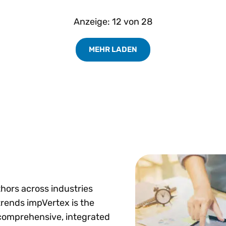
Anzeige:
12
von
28
MEHR LADEN
hors across industries
trends impVertex is the
 comprehensive, integrated