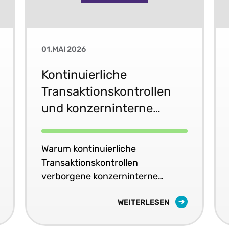
01.MAI 2026
Kontinuierliche
Transaktionskontrollen
und konzerninterne
Transaktionen: Das
verborgene Risiko, das
Warum kontinuierliche
multinationale
Transaktionskontrollen
Unternehmen nicht
verborgene konzerninterne
Steuerrisiken weltweit aufdecken.
ignorieren können
WEITERLESEN