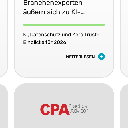
Branchenexperten
äußern sich zu KI-
Governance, Zero Trust
und der sich wandelnden
KI, Datenschutz und Zero Trust-
Bedrohungslandschaft
Einblicke für 2026.
WEITERLESEN