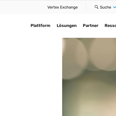
Vertex Exchange
Suche
Plattform
Lösungen
Partner
Ress
ach Anwendungsfall
KI für Compliance
Einen Partner finden
Nach Typ
I
Erkunden
etet Innovation
nden Sie eine Lösung, die zu
Automatisierung beschleunigen,
Erfahren Sie, wie wir das
Globale Compliance
Si
Bleiben Sie üb
gkeit,
rer Unternehmensgröße passt,
die Einhaltung von Vorschriften
Geschäftstempo durch
aufrechterhalten und
We
Steuertrends a
und Einfachheit –
re Anforderungen erfüllt und
unterstützen und intelligente
Verbindungen mit unseren
Reibungsverluste in Ihrer
So
Laufenden und 
erluste.
nen Sicherheit für weiteres
Funktionen plattformweit in die
globalen Partnern
Steuerfunktion verringer
be
Compliance-He
achstum gibt.
Vertex-Cloud-Plattform
beschleunigen.
un
bevor sie auftr
US Sales & Use Tax
integrieren.
teuerberechnung in Echtzeit
Technologiepartner
S
KI für Complia
ung
USt. und GST
KI-Übersicht
utomatisierung globaler
Systemintegratoren
Or
Kundengeschi
ance
Leasing
teuer-Compliance
Wirtschaftsprüfungs- und
Mi
Brancheneinbl
Lohnsteuer
euern neu denken.
Sind Sie bereit, Ihre
Vertex u