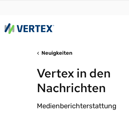
Plattform
N
Neuigkeiten
Vertex Cloud bi
Fi
Vertex in den
mit Geschwindi
Ih
Skalierbarkeit 
Ih
ohne Reibungsv
Ih
Nachrichten
W
Vertex Cloud
S
Medienberichterstattung
Steuerermittl
A
Steuer-Compli
S
SONDERBERICHT
e-Invoicing
Mit den
St