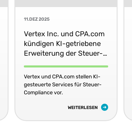
11.DEZ 2025
Vertex Inc. und CPA.com
kündigen KI-getriebene
Erweiterung der Steuer-
Compliance-Services für
Wirtschaftsprüfungsunte
Vertex und CPA.com stellen KI-
rnehmen an
gesteuerte Services für Steuer-
Compliance vor.
WEITERLESEN