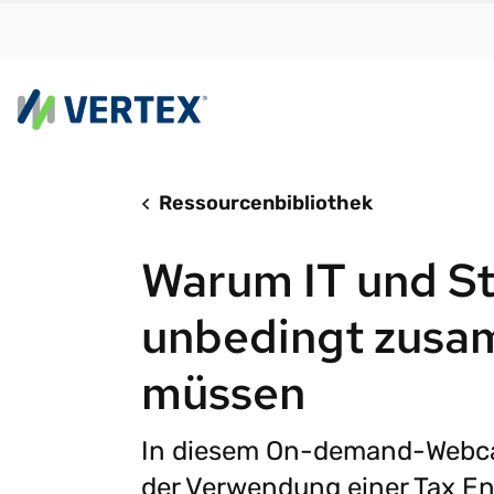
Plattform
N
Ressourcenbibliothek
Vertex Cloud bi
Fi
Warum IT und St
mit Geschwindi
Ih
Skalierbarkeit 
Ih
ohne Reibungsv
Ih
unbedingt zusa
W
Vertex Cloud
müssen
S
Steuerermittl
A
Steuer-Compli
In diesem On-demand-Webcas
S
SONDERBERICHT
der Verwendung einer Tax En
e-Invoicing
Mit den
St