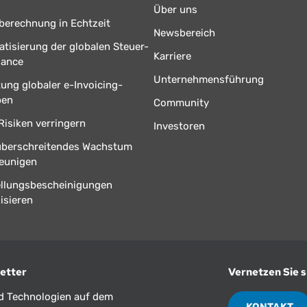
Über uns
berechnung in Echtzeit
Newsbereich
tisierung der globalen Steuer-
Karriere
iance
Unternehmensführung
tung globaler e-Invoicing-
ben
Community
Risiken verringern
Investoren
überschreitendes Wachstum
eunigen
ellungsbescheinigungen
isieren
etter
Vernetzen Sie s
nd Technologien auf dem
KONTAKT