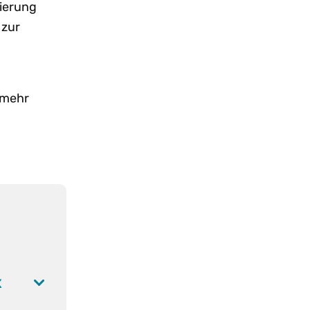
ierung
 zur
 mehr
x