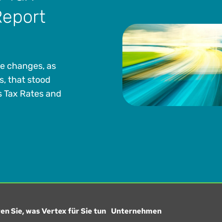
Report
te changes, as
s, that stood
s Tax Rates and
en Sie, was Vertex für Sie tun
Unternehmen