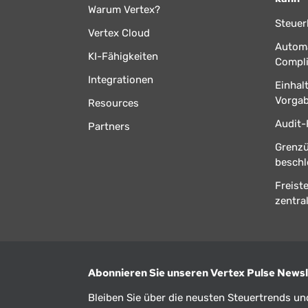
Warum Vertex?
Steuer
Vertex Cloud
Automa
KI-Fähigkeiten
Compl
Integrationen
Einhal
Vorga
Resources
Audit-
Partners
Grenz
beschl
Freist
zentral
Abonnieren Sie unseren Vertex Pulse Newsl
Bleiben Sie über die neusten Steuertrends u