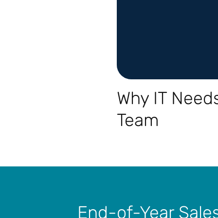
Why IT Needs
Team
End-of-Year Sale