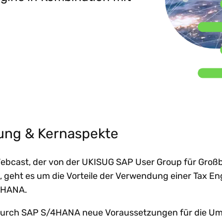
nhaltung globaler e-
Beratungsunternehmen
Sh
achstum
Steuertrends
Steuer-Compliance-
treiben d
nvoicing-Vorgaben
emeinsam
Prozesse zu
gestützt
W
Technologie-I
dit-Risiken verringern
stalten. Partner
optimieren?
in ganz
Ne
rden.
renzüberschreitendes
Lateinam
achstum beschleunigen
rtner werden
Alle Themen e
Mehr entdecken
Mehr lese
reistellungsbescheinigungen
n anzeigen
Al
ntralisieren
ng & Kernaspekte
bcast, der von der UKISUG SAP User Group für Großb
, geht es um die Vorteile der Verwendung einer Tax En
4HANA.
o durch SAP S/4HANA neue Voraussetzungen für die U