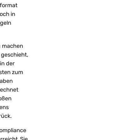
sformat
och in
egeln
ig machen
 geschieht,
in der
esten zum
gaben
 Rechnet
roßen
tens
urück.
Compliance
reicht. Sie