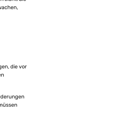
wachen,
en, die vor
en
orderungen
 müssen