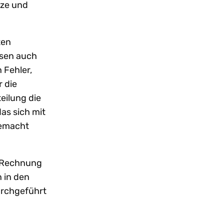
tze und
ten
ssen auch
 Fehler,
r die
eilung die
as sich mit
gemacht
e Rechnung
n in den
urchgeführt