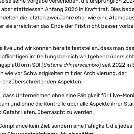
sweise seine Vorgabe verschoben, die ursprünglich 202
 aber stattdessen Anfang 2026 in Kraft trat. Dies bed
delten die letzten zwei Jahre eher wie eine Atempaus
er sie erreichten das Ende der Frist nicht besser vorber
a live und wir können bereits feststellen, dass man da
pflichtigen im Geltungsbereich weitgehend übersieht.
Sistema di Interscambio
ngsplattform SDI (
) seit 2022 in 
wie vor Schwierigkeiten mit der Archivierung, der
 grenzüberschreitenden Aspekten.
st, dass Unternehmen ohne eine Fähigkeit für Live-Moni
eam und ohne die Kontrolle über alle Aspekte ihrer S
d Gefahr liefen, überrascht zu werden.
-Compliance kein Ziel, sondern eine Fähigkeit, die jedes