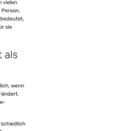
n vielen
 Person,
 bedeutet,
r sie
 als
lich, wenn
rändert.
 e-
rschiedlich