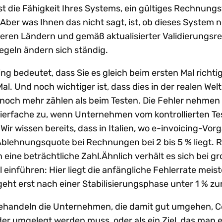
t die Fähigkeit Ihres Systems, ein gültiges Rechnung
 Aber was Ihnen das nicht sagt, ist, ob dieses System n
ren Ländern und gemäß aktualisierter Validierungsr
Regeln ändern sich ständig.
ing bedeutet, dass Sie es gleich beim ersten Mal richt
. Und noch wichtiger ist, dass dies in der realen Welt
noch mehr zählen als beim Testen. Die Fehler nehmen 
Vierfache zu, wenn Unternehmen vom kontrollierten T
ir wissen bereits, dass in Italien, wo e-invoicing-Vor
e Ablehnungsquote bei Rechnungen bei 2 bis 5 % liegt.
 eine beträchtliche Zahl.Ähnlich verhält es sich bei g
einführen: Hier liegt die anfängliche Fehlerrate meis
eht erst nach einer Stabilisierungsphase unter 1 % z
behandeln die Unternehmen, die damit gut umgehen, 
 der umgelegt werden muss, oder als ein Ziel, das man er