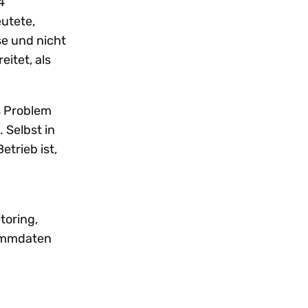
4
eutete,
e und nicht
eitet, als
s Problem
 Selbst in
Betrieb ist,
toring,
tammdaten