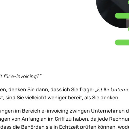
nhaltung globaler e-
Beratungsunternehmen
Sh
achstum
Steuertrends
Steuer-Compliance-
treiben d
nvoicing-Vorgaben
emeinsam
Prozesse zu
gestützt
W
Technologie-I
dit-Risiken verringern
stalten. Partner
optimieren?
in ganz
Ne
rden.
renzüberschreitendes
Lateinam
achstum beschleunigen
rtner werden
Alle Themen e
Mehr entdecken
Mehr lese
reistellungsbescheinigungen
n anzeigen
Al
ntralisieren
t für e-invoicing?“
Ist Ihr Unter
n, denken Sie dann, dass ich Sie frage: „
t, sind Sie vielleicht weniger bereit, als Sie denken.
ungen im Bereich e-invoicing zwingen Unternehmen da
ngen von Anfang an im Griff zu haben, da jede Rechnu
dass die Behörden sie in Echtzeit prüfen können, wod