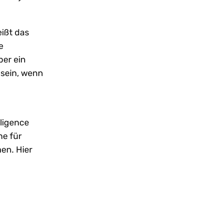
eißt das
e
ber ein
 sein, wenn
lligence
he für
en. Hier