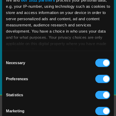
e.g. your IP-number, using technology such as cookies to
store and access information on your device in order to
serve personalized ads and content, ad and content
measurement, audience research and services
development. You have a choice in who uses your data
and for what purposes. Your privacy choices are only
applicable on this digital property where you have made
your choices. You can change or withdraw your consent
any time from the Cookie Declaration or by clicking on
Consent
the Privacy trigger icon.
Necessary
Selection
If you allow, we would also like to:
Preferences
Collect information about your geographical
location which can be accurate to within several
meters
Statistics
Identify your device by actively scanning it for
Mehr erfahren
specific characteristics (fingerprinting)
Marketing
Warum Vertex?
Find out more about how your personal data is processed