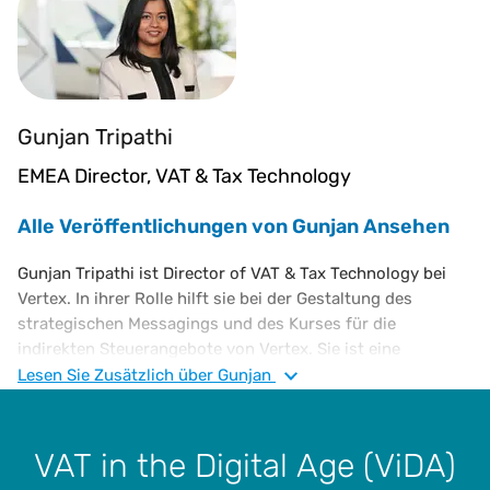
Gunjan Tripathi
EMEA Director, VAT & Tax Technology
Alle Veröffentlichungen von Gunjan Ansehen
Gunjan Tripathi ist Director of VAT & Tax Technology bei
Vertex. In ihrer Rolle hilft sie bei der Gestaltung des
strategischen Messagings und des Kurses für die
indirekten Steuerangebote von Vertex. Sie ist eine
erfahrene Steuerberaterin, die sich auf die europäische
Lesen Sie
Zusätzlich
über Gunjan
Umsatzsteuer spezialisiert hat. Ihre beruflichen
Erfahrungen im Steuerbereich umfassen die Beratung bei
EY, die Leitung der Compliance im European Shared
VAT in the Digital Age (ViDA)
Service Centre von SC Johnson, den Global Umsatzsteuer