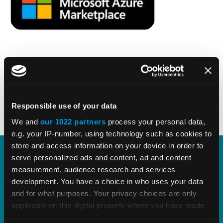
TEILEN
Responsible use of your data
We and
our 1022 partners
process your personal data,
e.g. your IP-number, using technology such as cookies to
store and access information on your device in order to
serve personalized ads and content, ad and content
Vertex Indirect Tax O Series
measurement, audience research and services
development. You have a choice in who uses your data
and for what purposes. Your privacy choices are only
Streamline indirect tax management with deep,
applicable on this digital property where you have made
proven tax content and software built to scale.
your choices. You can change or withdraw your consent