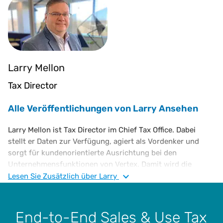
Larry Mellon
Tax Director
Alle Veröffentlichungen von Larry Ansehen
Larry Mellon ist Tax Director im Chief Tax Office. Dabei
stellt er Daten zur Verfügung, agiert als Vordenker und
sorgt für kundenorientierte Ausrichtung bei den
Unternehmensfunktionen von Vertex. Damit wird die
kontinuierliche Expansion der Lösungen für indirekte
Lesen Sie
Zusätzlich
über Larry
Besteuerung von Vertex unterstützt und die allgemeine
Unternehmensstrategie bereichert. Er verfügt über mehr
als 30 Jahre Erfahrung in den Bereichen korrekte Umsatz-
End-to-End Sales & Use Tax
und Gebrauchssteuer-Angaben, Risikobewertung,