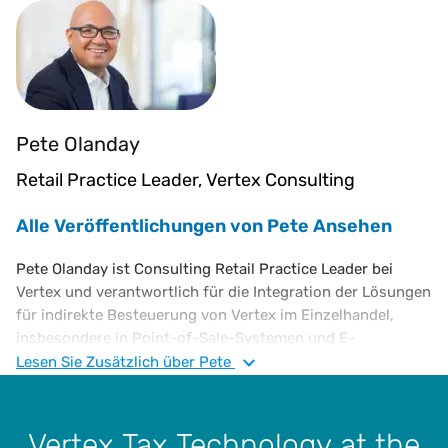
Pete Olanday
Retail Practice Leader, Vertex Consulting
Alle Veröffentlichungen von Pete Ansehen
Pete Olanday ist Consulting Retail Practice Leader bei
Vertex und verantwortlich für die Integration der Lösungen
für indirekte Besteuerung von Vertex im Einzelhandel,
insbesondere in Point-of-Sale-Systemen und E-
Commerce-Plattformen. Bevor er zu Vertex kam, arbeitete
Lesen Sie
Zusätzlich
über Pete
er für IKEA und EY. Herr Olanday hat einen B.S. in
Informations- und Entscheidungstheorie von der Carnegie
Mellon University.
Vertex Tax Technology at the