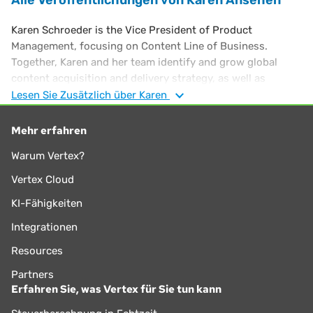
Karen Schroeder is the Vice President of Product
Management, focusing on Content Line of Business.
Together, Karen and her team identify and grow global
content acquisition and delivery strategy, as well as
establish and manage revenue targets for premium
Lesen Sie
Zusätzlich
über Karen
content offerings. Prior to joining Vertex, she held various
positions at EY, Hallmark Cards and Yellow Transportation.
Mehr erfahren
Karen is a CPA and has a B.S. in Accounting from Truman
Warum Vertex?
State University.
Vertex Cloud
KI-Fähigkeiten
Integrationen
Resources
Partners
Erfahren Sie, was Vertex für Sie tun kann