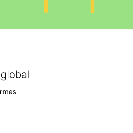
global
ormes