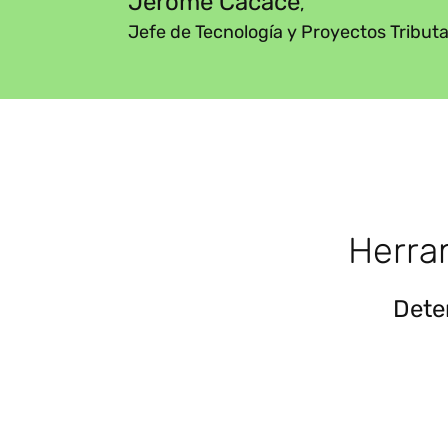
Jerome Cacace
,
Jefe de Tecnología y Proyectos Tribut
Herra
Dete